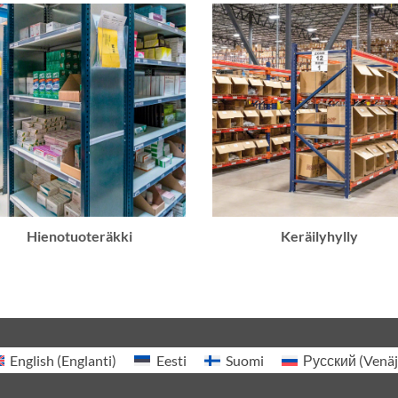
Hienotuoteräkki
Keräilyhylly
English
(
Englanti
)
Eesti
Suomi
Русский
(
Venä