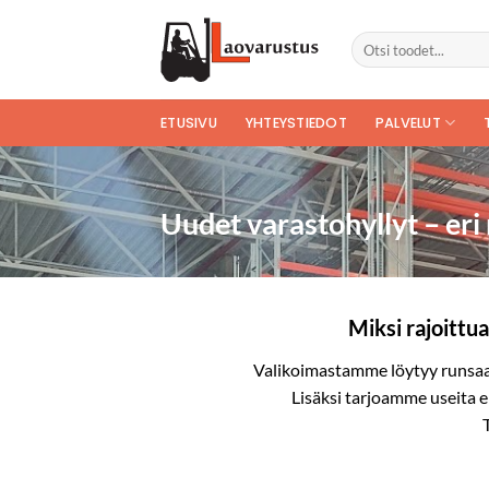
Skip
to
content
ETUSIVU
YHTEYSTIEDOT
PALVELUT
Uudet varastohyllyt – eri 
Miksi rajoittua
Valikoimastamme löytyy runsaasti
Lisäksi tarjoamme useita e