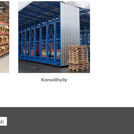
Konsolihylly
jä
)