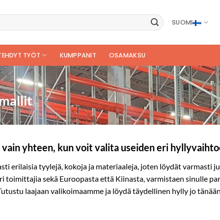
SUOMI
TEHDYT TYÖT
KUMPPANIT
OSAMAKSU
mallit
 vain yhteen, kun voit valita useiden eri hyllyvaihto
 erilaisia tyylejä, kokoja ja materiaaleja, joten löydät varmasti juu
ri toimittajia sekä Euroopasta että Kiinasta, varmistaen sinulle pa
Tutustu laajaan valikoimaamme ja löydä täydellinen hylly jo tänään